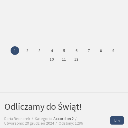
1
2
3
4
5
6
7
8
9
10
11
12
Odliczamy do Świąt!
Daria Bednarek
Kategoria:
Accordion 2
Utworzono: 20 grudzień 2024
Odsłony: 1286