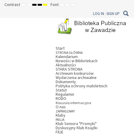
Contrast
Font
DEFAULT
NIGHT
HIGH
HIGH
HIGH
SET
SET
SET
MODE
MODE
CONTRAST
CONTRAST
CONTRAST
SMALLER
DEFAULT
LARGER
LOG IN
SIGN UP
BLACK
BLACK
YELLOW
FONT
FONT
FONT
WHITE
YELLOW
BLACK
MODE
MODE
MODE
Start
STRONA GŁÓWNA
Kalendarium
Nowości w Bibliotekach
Aktualności
STARA STRONA
Archiwum konkursów
Wydarzenia archiwalne
Dokumenty
Polityka ochrony małoletnich
Statut
Regulamin
RODO
Klauzula informacyjna
O nas
ZAPRASZAMY
Kluby
PASJA
Klub Seniora "Promyki"
Dyskusyjny Klub Książki
FILIE