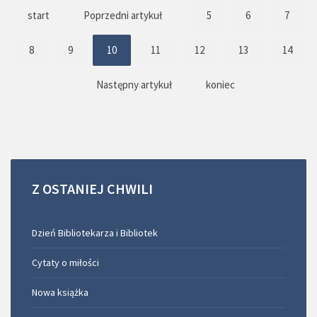
start
Poprzedni artykuł
5
6
7
8
9
10
11
12
13
14
Następny artykuł
koniec
Z
OSTANIEJ
CHWILI
Dzień Bibliotekarza i Bibliotek
Cytaty o miłości
Nowa książka