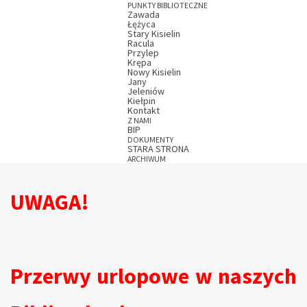
PUNKTY BIBLIOTECZNE
Zawada
Łężyca
Stary Kisielin
Racula
Przylep
Krępa
Nowy Kisielin
Jany
Jeleniów
Kiełpin
Kontakt
Z NAMI
BIP
DOKUMENTY
STARA STRONA
ARCHIWUM
UWAGA!
Przerwy urlopowe w naszych