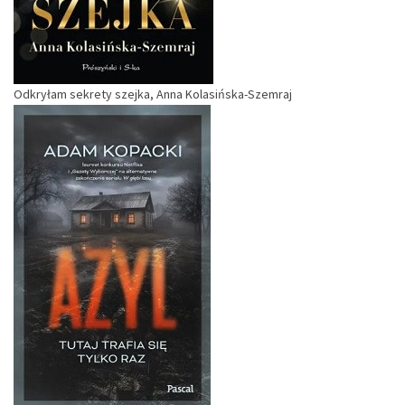
Odkryłam sekrety szejka, Anna Kolasińska-Szemraj