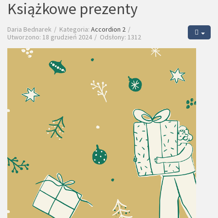
Książkowe prezenty
Daria Bednarek
Kategoria:
Accordion 2
Utworzono: 18 grudzień 2024
Odsłony: 1312