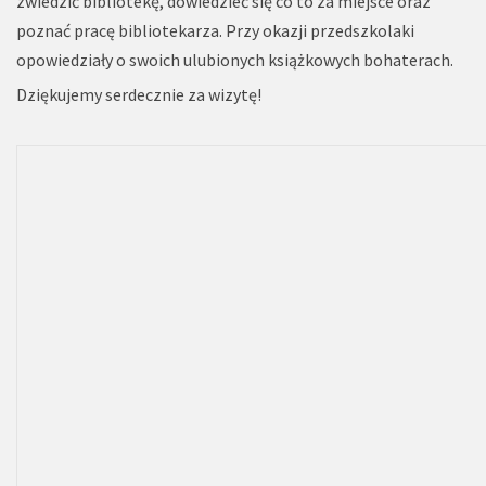
zwiedzić bibliotekę, dowiedzieć się co to za miejsce oraz
poznać pracę bibliotekarza. Przy okazji przedszkolaki
opowiedziały o swoich ulubionych książkowych bohaterach.
Dziękujemy serdecznie za wizytę!