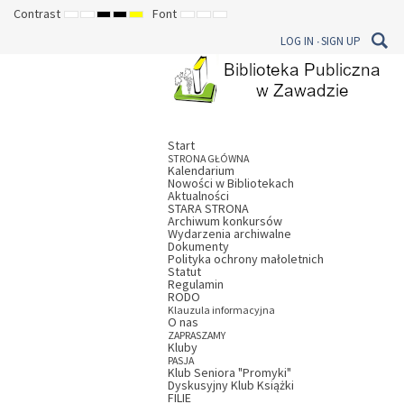
Contrast
Font
DEFAULT
NIGHT
HIGH
HIGH
HIGH
SET
SET
SET
MODE
MODE
CONTRAST
CONTRAST
CONTRAST
SMALLER
DEFAULT
LARGER
LOG IN
SIGN UP
BLACK
BLACK
YELLOW
FONT
FONT
FONT
WHITE
YELLOW
BLACK
MODE
MODE
MODE
Start
STRONA GŁÓWNA
Kalendarium
Nowości w Bibliotekach
Aktualności
STARA STRONA
Archiwum konkursów
Wydarzenia archiwalne
Dokumenty
Polityka ochrony małoletnich
Statut
Regulamin
RODO
Klauzula informacyjna
O nas
ZAPRASZAMY
Kluby
PASJA
Klub Seniora "Promyki"
Dyskusyjny Klub Książki
FILIE