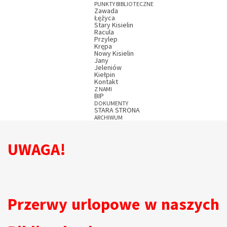
PUNKTY BIBLIOTECZNE
Zawada
Łężyca
Stary Kisielin
Racula
Przylep
Krępa
Nowy Kisielin
Jany
Jeleniów
Kiełpin
Kontakt
Z NAMI
BIP
DOKUMENTY
STARA STRONA
ARCHIWUM
UWAGA!
Przerwy urlopowe w naszych