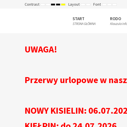
Contrast
Layout
Font
DEFAULT
NIGHT
HIGH
HIGH
HIGH
FIXED
WIDE
SET
SET
SET
MODE
MODE
CONTRAST
CONTRAST
CONTRAST
LAYOUT
LAYOUT
SMALLER
DEFAULT
LARGE
BLACK
BLACK
YELLOW
FONT
FONT
FONT
WHITE
YELLOW
BLACK
START
RODO
MODE
MODE
MODE
STRONA GŁÓWNA
Klauzula inf
UWAGA!
Przerwy urlopowe w nasz
NOWY KISIELIN: 06.07.202
KIEŁPIN: do 24.07.2026