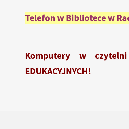
Telefon w Bibliotece w R
Komputery w czyteln
EDUKACYJNYCH!