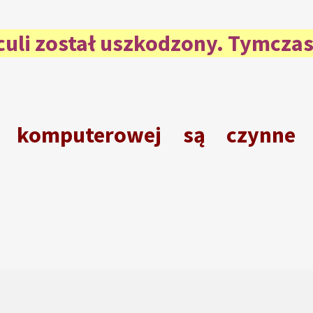
aculi został uszkodzony. Tymcza
i komputerowej są czynn